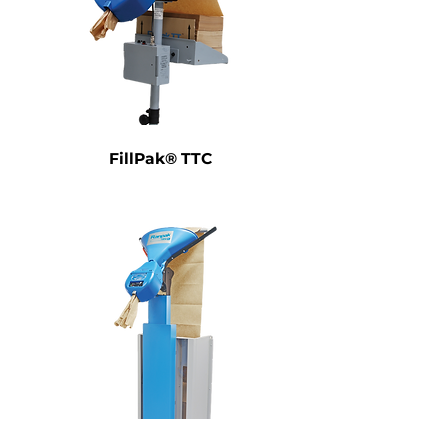
FillPak® TTC